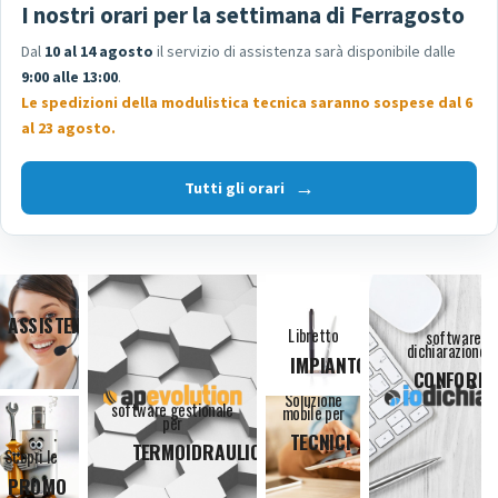
I nostri orari per la settimana di Ferragosto
Dal
10 al 14 agosto
il servizio di assistenza sarà disponibile dalle
9:00 alle 13:00
.
Le spedizioni della modulistica tecnica saranno sospese dal 6
al 23 agosto.
Tutti gli orari
ASSISTENZA
Libretto
software
dichiarazione d
IMPIANTO
CONFORMI
Soluzione
software gestionale
mobile per
per
TECNICI
TERMOIDRAULICI
Scopri le
PROMO